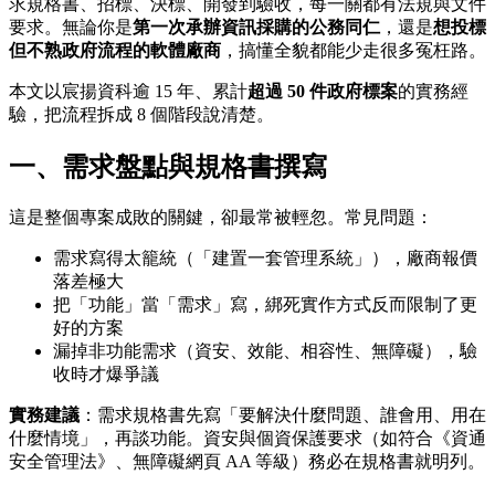
求規格書、招標、決標、開發到驗收，每一關都有法規與文件
要求。無論你是
第一次承辦資訊採購的公務同仁
，還是
想投標
但不熟政府流程的軟體廠商
，搞懂全貌都能少走很多冤枉路。
本文以宸揚資科逾 15 年、累計
超過 50 件政府標案
的實務經
驗，把流程拆成 8 個階段說清楚。
一、需求盤點與規格書撰寫
這是整個專案成敗的關鍵，卻最常被輕忽。常見問題：
需求寫得太籠統（「建置一套管理系統」），廠商報價
落差極大
把「功能」當「需求」寫，綁死實作方式反而限制了更
好的方案
漏掉非功能需求（資安、效能、相容性、無障礙），驗
收時才爆爭議
實務建議
：需求規格書先寫「要解決什麼問題、誰會用、用在
什麼情境」，再談功能。資安與個資保護要求（如符合《資通
安全管理法》、無障礙網頁 AA 等級）務必在規格書就明列。