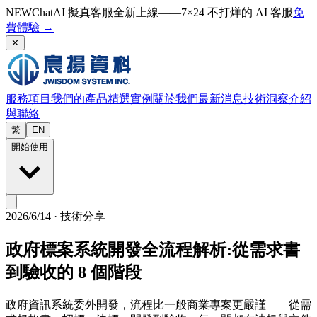
NEW
ChatAI 擬真客服全新上線——7×24 不打烊的 AI 客服
免
費體驗
→
✕
服務項目
我們的產品
精選實例
關於我們
最新消息
技術洞察
介紹
與聯絡
繁
EN
開始使用
2026/6/14
·
技術分享
政府標案系統開發全流程解析:從需求書
到驗收的 8 個階段
政府資訊系統委外開發，流程比一般商業專案更嚴謹——從需