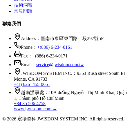
技術洞察
常見問題
聯絡我們
Address：
臺南市東區東門路二段297號5F
Phone：
+(886) 6-234-0161
Fax：
+(886) 6-234-0171
Email：
service@jwisdom.com.tw
JWISDOM SYSTEM INC.
：
9353 Rush street South El
Monte, CA 91733
+(1) 626- 455-0651
越南辦事處
：
10A đường Nguyễn Thị Minh Khai, Quận
1, Thành phố Hồ Chí Minh
+84 85 506 4758
www.j-wisdom.com
→
© 2026 宸揚資科 JWISDOM SYSTEM INC. All rights reserved.