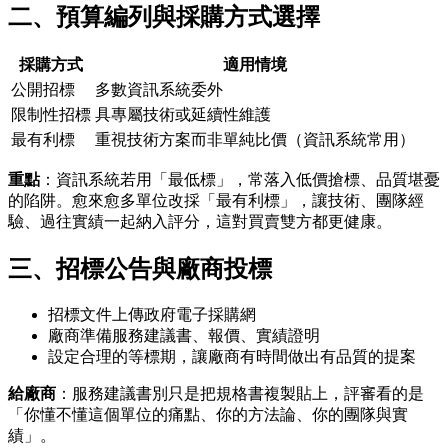
二、預算編列與採購方式選擇
採購方式
適用情境
公開招標
多數資訊系統委外
限制性招標
具專屬技術或延續性維護
最有利標
重視技術方案而非單純比價（資訊系統常用）
重點
：資訊系統若用「最低標」，常落入低價搶標、品質堪憂
的陷阱。愈來愈多單位改採「最有利標」，讓技術、團隊經
驗、過往實績一起納入評分，這對買賣雙方都更健康。
三、招標公告與廠商投標
招標文件上傳政府電子採購網
廠商準備服務建議書、報價、實績證明
設定合理的等標期，讓廠商有時間做出有品質的提案
給廠商
：服務建議書別只是把規格書複製貼上，評審看的是
「你懂不懂這個單位的痛點、你的方法論、你的團隊與實
績」。