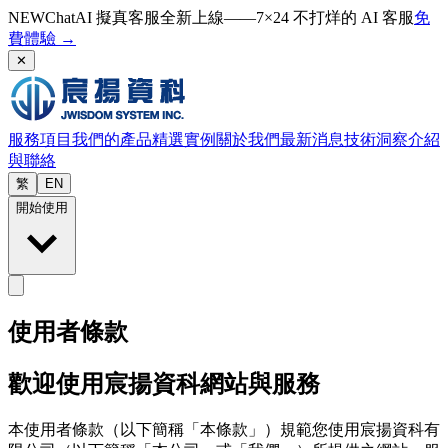
NEW
ChatAI 擬真客服全新上線——7×24 不打烊的 AI 客服
免
費體驗
→
✕
服務項目
我們的產品
精選實例
關於我們
最新消息
技術洞察
介紹
與聯絡
繁
EN
開始使用
使用者條款
歡迎使用宸揚資科網站與服務
本使用者條款（以下簡稱「本條款」）規範您使用宸揚資科有