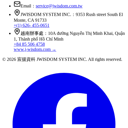
Email：
service@jwisdom.com.tw
JWISDOM SYSTEM INC.
：
9353 Rush street South El
Monte, CA 91733
+(1) 626- 455-0651
越南辦事處
：
10A đường Nguyễn Thị Minh Khai, Quận
1, Thành phố Hồ Chí Minh
+84 85 506 4758
www.j-wisdom.com
→
© 2026 宸揚資科 JWISDOM SYSTEM INC. All rights reserved.