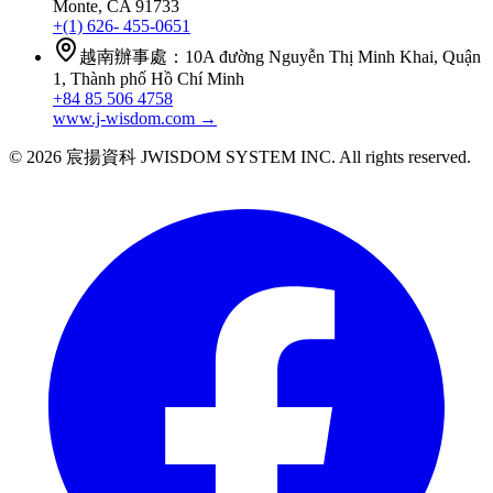
Monte, CA 91733
+(1) 626- 455-0651
越南辦事處
：
10A đường Nguyễn Thị Minh Khai, Quận
1, Thành phố Hồ Chí Minh
+84 85 506 4758
www.j-wisdom.com
→
© 2026 宸揚資科 JWISDOM SYSTEM INC. All rights reserved.