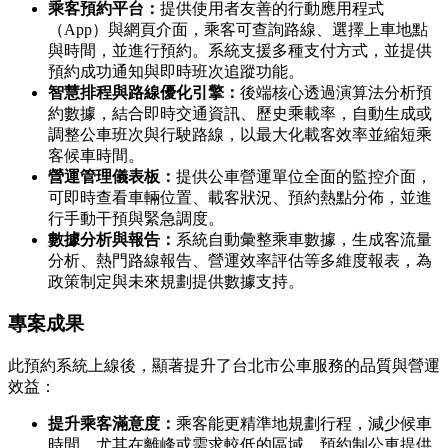
乘客預約平台：
提供使用者友善的行動應用程式
（App）與網頁介面，乘客可查詢路線、選擇上車地點
與時間，並進行預約。系統支援多種支付方式，並提供
預約成功通知與即時班次追蹤功能。
智慧排程與路線優化引擎：
後端核心透過演算法分析預
約數據，結合即時交通資訊、歷史乘載率，自動生成或
調整公車班次與行駛路線，以最大化載客效率並縮短乘
客候車時間。
營運管理儀表板：
提供公車營運單位全面的監控介面，
可即時查看車輛位置、載客狀況、預約熱點分佈，並進
行手動干預與緊急調度。
數據分析與報告：
系統自動彙整乘車數據，生成客流量
分析、熱門路線報告、營運效率評估等多維度報表，為
政策制定與未來規劃提供數據支持。
專案成果
此預約系統上線後，顯著提升了台北市公車服務的品質與營運
效益：
提升乘客滿意度：
乘客能更精準地規劃行程，減少候車
時間，尤其在離峰或需求較低的區域，預約制公車提供