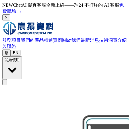
NEW
ChatAI 擬真客服全新上線——7×24 不打烊的 AI 客服
免
費體驗
→
✕
服務項目
我們的產品
精選實例
關於我們
最新消息
技術洞察
介紹
與聯絡
繁
EN
開始使用